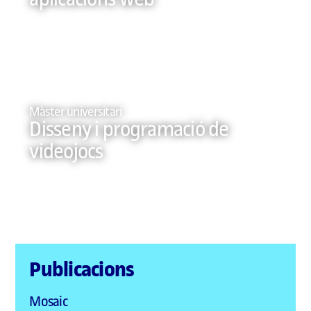
Màster universitari
Disseny i programació de
videojocs
Publicacions
Mosaic