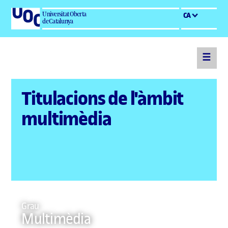
Universitat Oberta
CA
de Catalunya
☰
Titulacions de l'àmbit
multimèdia
Grau
Multimèdia