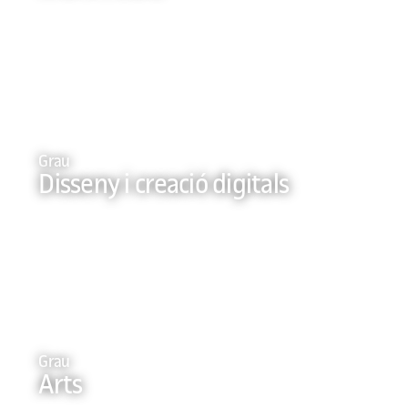
Grau
Disseny i creació digitals
Grau
Arts