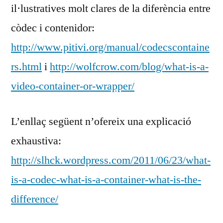
il·lustratives molt clares de la diferència entre
còdec i contenidor:
http://www.pitivi.org/manual/codecscontaine
rs.html
i
http://wolfcrow.com/blog/what-is-a-
video-container-or-wrapper/
L’enllaç següent n’ofereix una explicació
exhaustiva:
http://slhck.wordpress.com/2011/06/23/what-
is-a-codec-what-is-a-container-what-is-the-
difference/