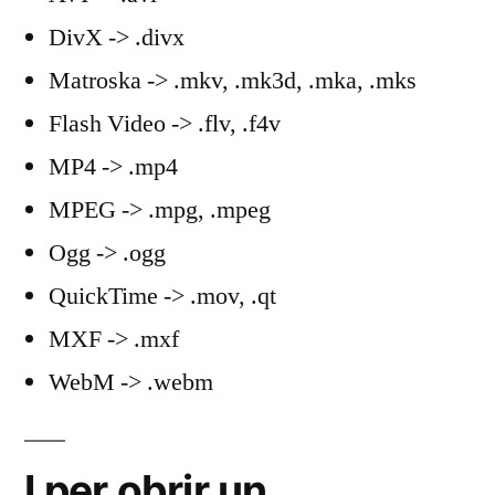
DivX -> .divx
Matroska -> .mkv, .mk3d, .mka, .mks
Flash Video -> .flv, .f4v
MP4 -> .mp4
MPEG -> .mpg, .mpeg
Ogg -> .ogg
QuickTime -> .mov, .qt
MXF -> .mxf
WebM -> .webm
I per obrir un