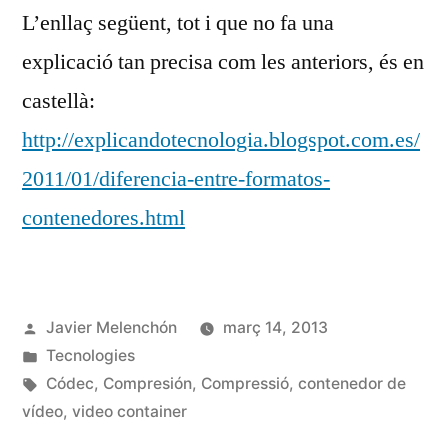
L’enllaç següent, tot i que no fa una
explicació tan precisa com les anteriors, és en
castellà:
http://explicandotecnologia.blogspot.com.es/
2011/01/diferencia-entre-formatos-
contenedores.html
Publicat
Javier Melenchón
març 14, 2013
per
Publicat
Tecnologies
en
Etiquetes:
Códec
,
Compresión
,
Compressió
,
contenedor de
vídeo
,
video container