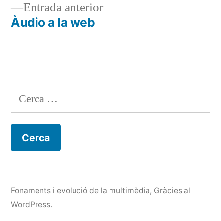
Entrada
Entrada anterior
d'entrades
anterior:
Àudio a la web
Cerca:
Fonaments i evolució de la multimèdia
,
Gràcies al
WordPress.