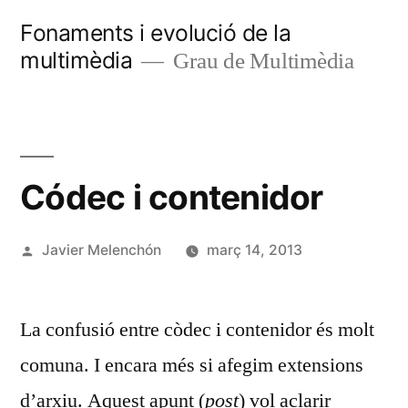
Vés
Fonaments i evolució de la
al
multimèdia
Grau de Multimèdia
contingut
Códec i contenidor
Publicat
Javier Melenchón
març 14, 2013
per
La confusió entre còdec i contenidor és molt
comuna. I encara més si afegim extensions
d’arxiu. Aquest apunt (
post
) vol aclarir