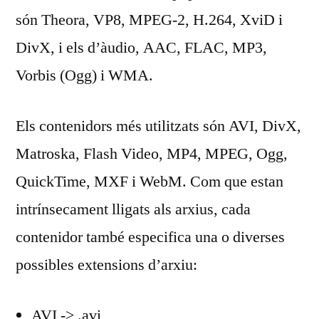
són Theora, VP8, MPEG-2, H.264, XviD i
DivX, i els d’àudio, AAC, FLAC, MP3,
Vorbis (Ogg) i WMA.
Els contenidors més utilitzats són AVI, DivX,
Matroska, Flash Video, MP4, MPEG, Ogg,
QuickTime, MXF i WebM. Com que estan
intrínsecament lligats als arxius, cada
contenidor també especifica una o diverses
possibles extensions d’arxiu:
AVI -> .avi