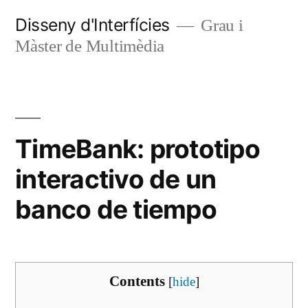
Vés
Disseny d'Interfícies
Grau i
al
Màster de Multimèdia
contingut
TimeBank: prototipo
interactivo de un
banco de tiempo
Contents
[
hide
]