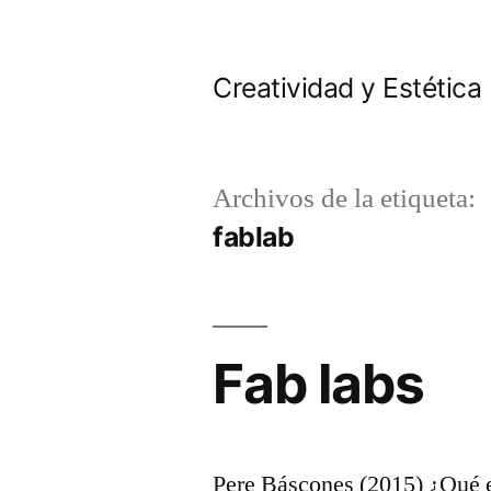
Saltar
al
Creatividad y Estética
contenido
Archivos de la etiqueta:
fablab
Fab labs
Pere Báscones (2015) ¿Qué es