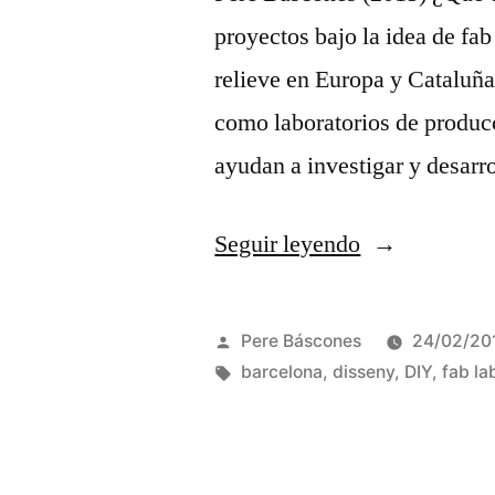
proyectos bajo la idea de fab
relieve en Europa y Cataluña
como laboratorios de producc
ayudan a investigar y desarr
«Fab
Seguir leyendo
labs»
Publicado
Pere Báscones
24/02/20
por
Etiquetas:
barcelona
,
disseny
,
DIY
,
fab la