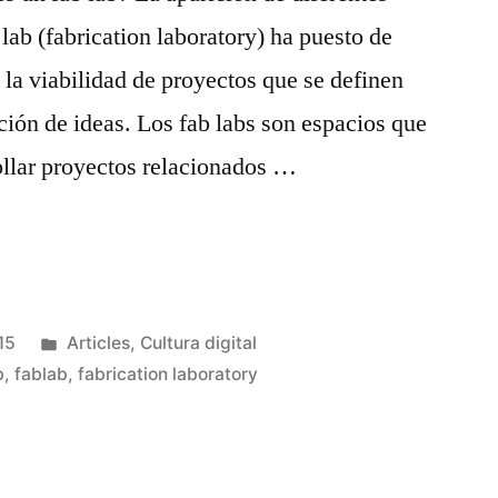
 lab (fabrication laboratory) ha puesto de
 la viabilidad de proyectos que se definen
ión de ideas. Los fab labs son espacios que
ollar proyectos relacionados …
Publicado
15
Articles
,
Cultura digital
en
b
,
fablab
,
fabrication laboratory