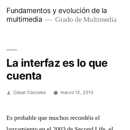
Saltar
Fundamentos y evolución de la
al
multimedia
Grado de Multimedia
contenido
La interfaz es lo que
cuenta
Publicado
César Córcoles
marzo 12, 2013
por
Es probable que muchos recordéis el
lanzamiento en el 2003 de Second Life, el