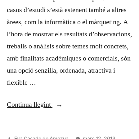
casos d’estudi s’està estenent també a altres
àrees, com la informàtica o el màrqueting. A
l’hora de mostrar els resultats d’observacions,
treballs o anàlisis sobre temes molt concrets,
amb finalitats acadèmiques o comercials, són
una opció senzilla, ordenada, atractiva i
flexible …
«Casos
Continua llegint
d’estudi»
Publicat
Eva Casado de Amezua
març 12, 2013