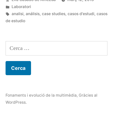
per
Publicat
Laboratori
en
Etiquetes:
analisi
,
análisis
,
case studies
,
casos d'estudi
,
casos
de estudio
Cerca:
Fonaments i evolució de la multimèdia
,
Gràcies al
WordPress.