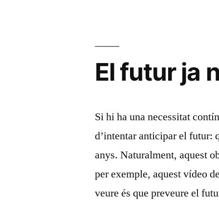
and
the
Dawn
El futur ja 
of
the
Computer
Si hi ha una necessitat contí
Age»
d’intentar anticipar el futur
anys. Naturalment, aquest o
per exemple, aquest vídeo de
veure és que preveure el fut