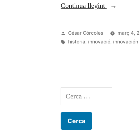
«El
Continua llegint
futur
ja
Publicat
César Córcoles
març 4, 
no
per
Etiquetes:
historia
,
innovació
,
innovación
és
el
que
era»
Cerca: