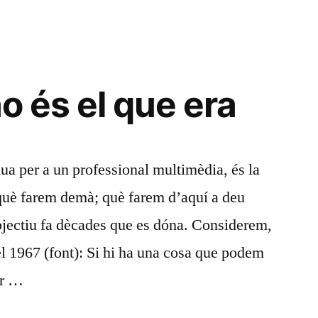
no és el que era
nua per a un professional multimèdia, és la
: què farem demà; què farem d’aquí a deu
bjectiu fa dècades que es dóna. Considerem,
l 1967 (font): Si hi ha una cosa que podem
ur …