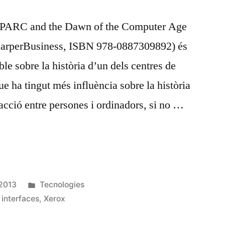
x PARC and the Dawn of the Computer Age
 HarperBusiness, ISBN 978-0887309892) és
ble sobre la història d’un dels centres de
e ha tingut més influència sobre la història
eracció entre persones i ordinadors, si no …
Publicat
 2013
Tecnologies
en
,
interfaces
,
Xerox