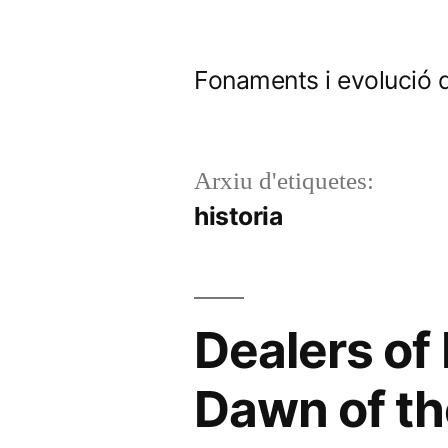
Vés
al
Fonaments i evolució 
contingut
Arxiu d'etiquetes:
historia
Dealers of
Dawn of t