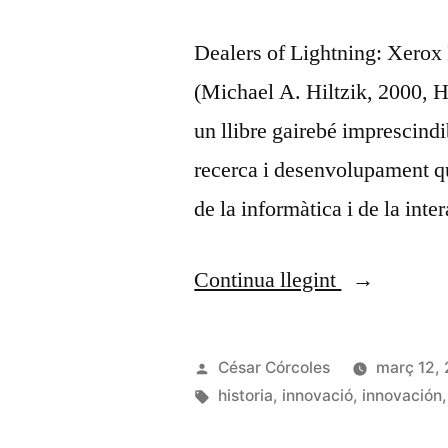
Dealers of Lightning: Xero
(Michael A. Hiltzik, 2000,
un llibre gairebé imprescindi
recerca i desenvolupament qu
de la informàtica i de la int
«Dealers
Continua llegint
of
Lightning:
Publicat
César Córcoles
març 12,
Xerox
per
Etiquetes:
historia
,
innovació
,
innovación
PARC