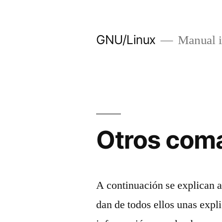
Saltar
al
GNU/Linux
Manual i
contenido
Otros coma
A continuación se explican 
dan de todos ellos unas exp