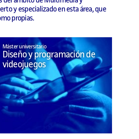
s del ámbito de Multimedia y
rto y especializado en esta área, que
como propias.
Máster universitario
Diseño y programación de
videojuegos