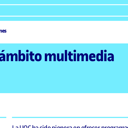
ones
l ámbito multimedia