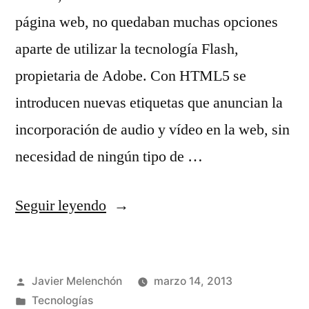
página web, no quedaban muchas opciones
aparte de utilizar la tecnología Flash,
propietaria de Adobe. Con HTML5 se
introducen nuevas etiquetas que anuncian la
incorporación de audio y vídeo en la web, sin
necesidad de ningún tipo de …
«Audio
Seguir leyendo
en
la
Publicado
Javier Melenchón
marzo 14, 2013
web»
por
Publicado
Tecnologías