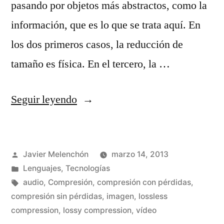
pasando por objetos más abstractos, como la
información, que es lo que se trata aquí. En
los dos primeros casos, la reducción de
tamaño es física. En el tercero, la …
«¿Qué
Seguir leyendo
és
comprimir?»
Publicado
Javier Melenchón
marzo 14, 2013
por
Publicado
Lenguajes
,
Tecnologías
en
Etiquetas:
audio
,
Compresión
,
compresión con pérdidas
,
compresión sin pérdidas
,
imagen
,
lossless
compression
,
lossy compression
,
vídeo