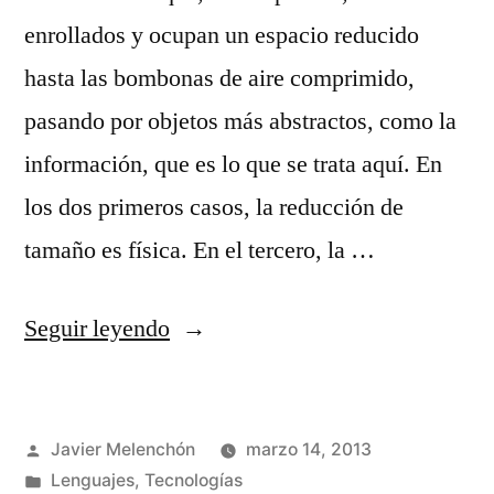
enrollados y ocupan un espacio reducido
hasta las bombonas de aire comprimido,
pasando por objetos más abstractos, como la
información, que es lo que se trata aquí. En
los dos primeros casos, la reducción de
tamaño es física. En el tercero, la …
«¿Qué
Seguir leyendo
és
comprimir?»
Publicado
Javier Melenchón
marzo 14, 2013
por
Publicado
Lenguajes
,
Tecnologías