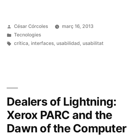
i
tot
Publicat
César Córcoles
març 16, 2013
la
per
Publicat
Tecnologies
pitjor
en
Etiquetes:
crítica
,
interfaces
,
usabilidad
,
usabilitat
interfície
pot
tenir
un
Dealers of Lightning:
motiu»
Xerox PARC and the
Dawn of the Computer