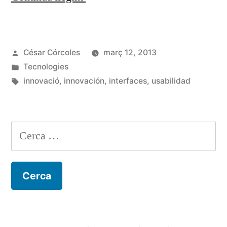
interfície
és
Publicat
César Córcoles
març 12, 2013
el
per
Publicat
Tecnologies
que
en
Etiquetes:
innovació
,
innovación
,
interfaces
,
usabilidad
importa»
Cerca: