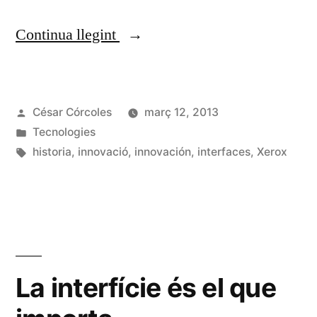
«Dealers
Continua llegint
of
Lightning:
Publicat
César Córcoles
març 12, 2013
Xerox
per
Publicat
Tecnologies
PARC
en
Etiquetes:
historia
,
innovació
,
innovación
,
interfaces
,
Xerox
and
the
Dawn
of
La interfície és el que
the
Computer