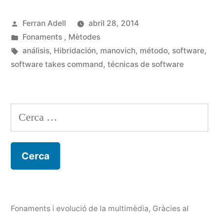
software
Publicat
Ferran Adell
abril 28, 2014
o
per
Publicat
Fonaments
,
Mètodes
com
en
Etiquetes:
análisis
,
Hibridación
,
manovich
,
método
,
software
,
entendre
software takes command
,
técnicas de software
el
software»
Cerca:
Fonaments i evolució de la multimèdia
,
Gràcies al