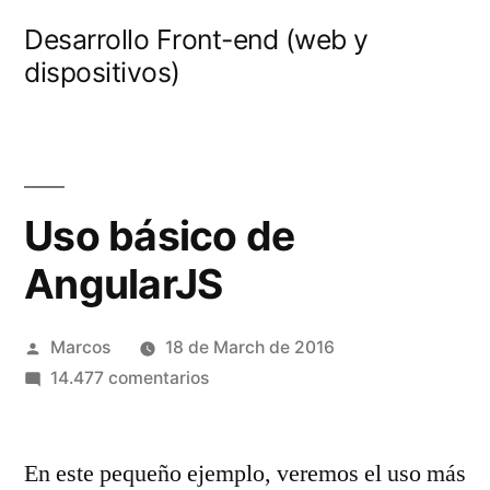
Saltar
Desarrollo Front-end (web y
al
dispositivos)
contenido
Uso básico de
AngularJS
Publicado
Marcos
18 de March de 2016
por
en
14.477 comentarios
Uso
básico
En este pequeño ejemplo, veremos el uso más
de