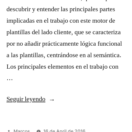
descubrir y entender las principales partes
implicadas en el trabajo con este motor de
plantillas del lado cliente, que se caracteriza
por no añadir prácticamente lógica funcional
a las plantillas, centrándose en al semántica.
Los principales elementos en el trabajo con
…
«Uso
Seguir leyendo
de
handlebars»
Publicado
Marcos
16 de April de 2016