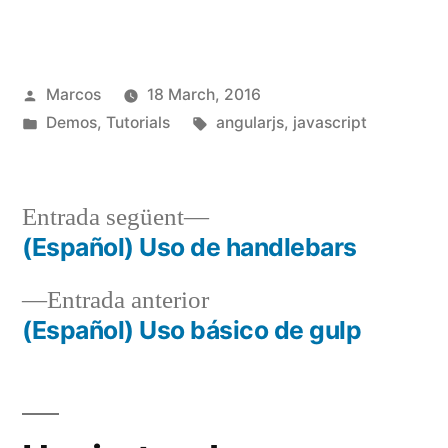
de
AngularJS
Publicat
Marcos
18 March, 2016
per
Publicat
Etiquetes:
Demos
,
Tutorials
angularjs
,
javascript
en
Entrada
Entrada següent
següent:
(Español) Uso de handlebars
Navegació
Entrada
Entrada anterior
d'entrades
anterior:
(Español) Uso básico de gulp