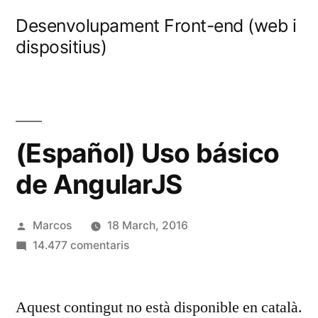
Vés
Desenvolupament Front-end (web i
al
dispositius)
contingut
(Español) Uso básico
de AngularJS
Publicat
Marcos
18 March, 2016
per
a
14.477 comentaris
(Español)
Uso
Aquest contingut no està disponible en català.
básico