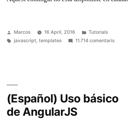
Publicat
Publicat
Marcos
16 April, 2016
Tutorials
per
Etiquetes:
en
a
javascript
,
templates
11.714 comentaris
(Español
Uso
de
handleba
(Español) Uso básico
de AngularJS