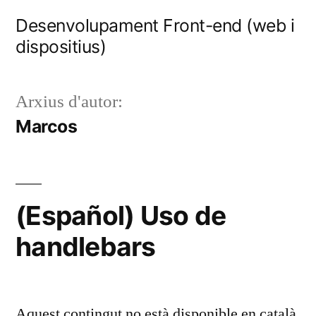
Vés
Desenvolupament Front-end (web i
al
dispositius)
contingut
Arxius d'autor:
Marcos
(Español) Uso de
handlebars
Aquest contingut no està disponible en català.