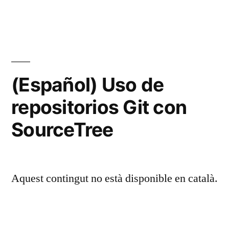
(Españ
Uso
básic
de
gulp
(Español) Uso de
repositorios Git con
SourceTree
Aquest contingut no està disponible en català.