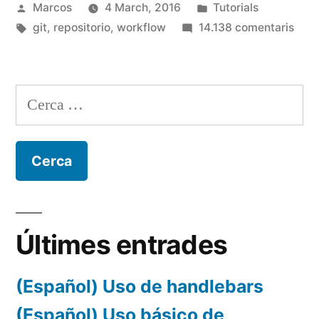
Publicat
Publicat
Marcos
4 March, 2016
Tutorials
per
Etiquetes:
en
a
git
,
repositorio
,
workflow
14.138 comentaris
(Esp
Uso
de
Cerca:
repo
Git
con
Sour
Últimes entrades
(Español) Uso de handlebars
(Español) Uso básico de