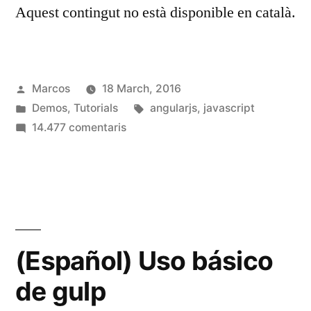
Aquest contingut no està disponible en català.
Publicat
Marcos
18 March, 2016
per
Publicat
Etiquetes:
Demos
,
Tutorials
angularjs
,
javascript
en
a
14.477 comentaris
(Español)
Uso
básico
de
AngularJS
(Español) Uso básico
de gulp