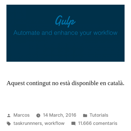
Aquest contingut no està disponible en català.
Publicat
Publicat
Marcos
14 March, 2016
Tutorials
per
Etiquetes:
en
a
taskrunnners
,
workflow
11.666 comentaris