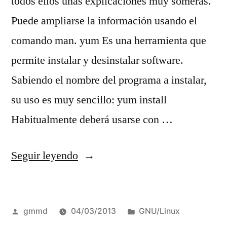
todos ellos unas explicaciones muy someras.
Puede ampliarse la información usando el
comando man. yum Es una herramienta que
permite instalar y desinstalar software.
Sabiendo el nombre del programa a instalar,
su uso es muy sencillo: yum install
Habitualmente deberá usarse con …
«Otros
Seguir leyendo
comandos
útiles»
Publicado
Publicado
gmmd
04/03/2013
GNU/Linux
por
en