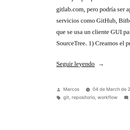
gitlab.com, pero podría ser a
servicios como GitHub, Bitbu
que se usa un cliente GUI par
SourceTree. 1) Creamos el 
«Uso
Seguir leyendo
de
repositorios
Publicado
Marcos
04 de March de 
Git
por
Etiquetas:
git
,
repositorio
,
workflow
con
SourceTree»