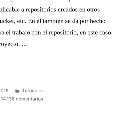
plicable a repositorios creados en otros
cket, etc. En él también se da por hecho
a el trabajo con el repositorio, en este caso
proyecto, …
Publicado
2016
Tutoriales
en
en
14.138 comentarios
Uso
de
repositorios
Git