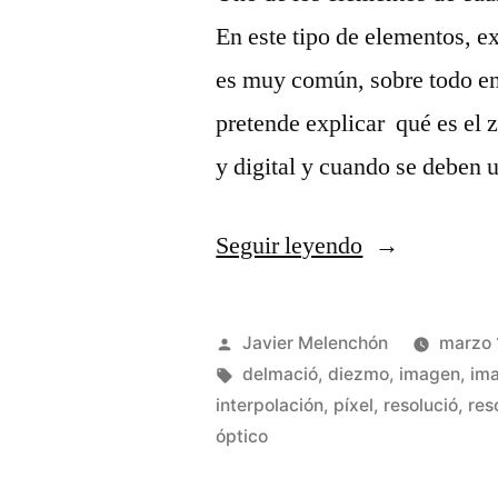
En este tipo de elementos, 
es muy común, sobre todo en 
pretende explicar qué es el 
y digital y cuando se deben
«Zoom
Seguir leyendo
óptico
y
Publicado
Javier Melenchón
marzo 
Zoom
por
Etiquetas:
delmació
,
diezmo
,
imagen
,
ima
interpolación
,
píxel
,
resolució
,
res
digital»
óptico