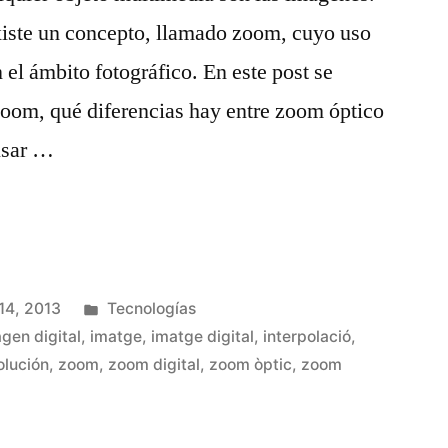
existe un concepto, llamado zoom, cuyo uso
el ámbito fotográfico. En este post se
zoom, qué diferencias hay entre zoom óptico
 usar …
Publicado
14, 2013
Tecnologías
en
gen digital
,
imatge
,
imatge digital
,
interpolació
,
olución
,
zoom
,
zoom digital
,
zoom òptic
,
zoom