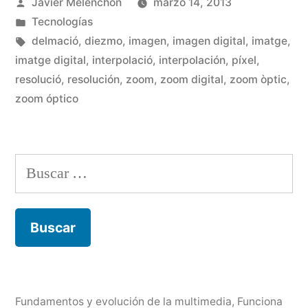
Publicado
Javier Melenchón
marzo 14, 2013
Zoom
por
Publicado
Tecnologías
digital»
en
Etiquetas:
delmació
,
diezmo
,
imagen
,
imagen digital
,
imatge
,
imatge digital
,
interpolació
,
interpolación
,
píxel
,
resolució
,
resolución
,
zoom
,
zoom digital
,
zoom òptic
,
zoom óptico
Buscar:
Fundamentos y evolución de la multimedia
,
Funciona