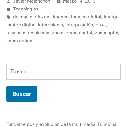
Publicado
Javier Melenchón
marzo 14, 2013
Zoom
por
Publicado
Tecnologías
digital»
en
Etiquetas:
delmació
,
diezmo
,
imagen
,
imagen digital
,
imatge
,
imatge digital
,
interpolació
,
interpolación
,
píxel
,
resolució
,
resolución
,
zoom
,
zoom digital
,
zoom òptic
,
zoom óptico
Buscar:
Fundamentos y evolución de la multimedia
,
Funciona