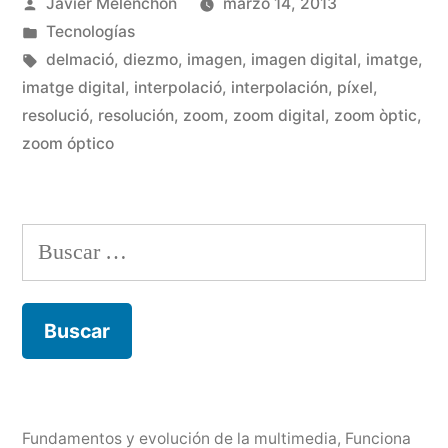
Publicado
Javier Melenchón
marzo 14, 2013
Zoom
por
Publicado
Tecnologías
digital»
en
Etiquetas:
delmació
,
diezmo
,
imagen
,
imagen digital
,
imatge
,
imatge digital
,
interpolació
,
interpolación
,
píxel
,
resolució
,
resolución
,
zoom
,
zoom digital
,
zoom òptic
,
zoom óptico
Buscar:
Fundamentos y evolución de la multimedia
,
Funciona