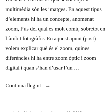
multimèdia són les imatges. En aquest tipus
d’elements hi ha un concepte, anomenat
zoom, l’ús del qual és molt comú, sobretot en
l’àmbit fotogràfic. En aquest apunt (post)
volem explicar què és el zoom, quines
diferències hi ha entre zoom òptic i zoom
digital i quan s’han d’usar l’un …
«Zoom
Continua llegint
òptic
i