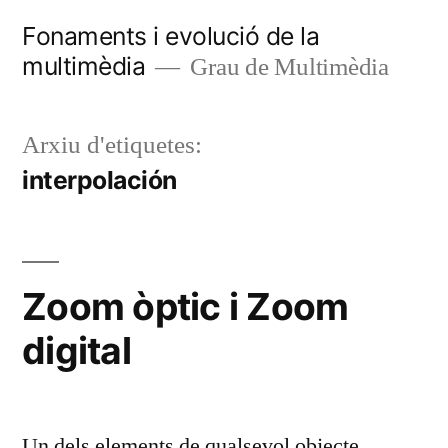
Vés
Fonaments i evolució de la
al
multimèdia
Grau de Multimèdia
contingut
Arxiu d'etiquetes:
interpolación
Zoom òptic i Zoom
digital
Un dels elements de qualsevol objecte