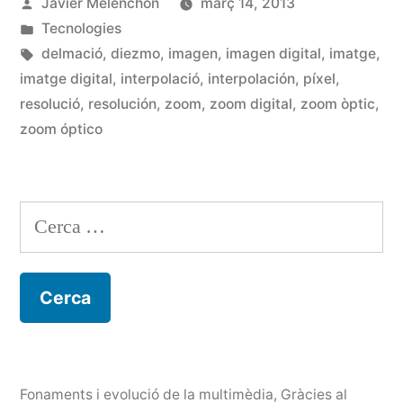
Publicat
Javier Melenchón
març 14, 2013
Zoom
per
Publicat
Tecnologies
digital»
en
Etiquetes:
delmació
,
diezmo
,
imagen
,
imagen digital
,
imatge
,
imatge digital
,
interpolació
,
interpolación
,
píxel
,
resolució
,
resolución
,
zoom
,
zoom digital
,
zoom òptic
,
zoom óptico
Cerca:
Fonaments i evolució de la multimèdia
,
Gràcies al