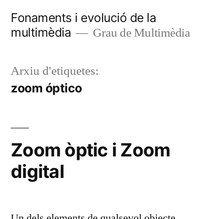
Vés
Fonaments i evolució de la
al
multimèdia
Grau de Multimèdia
contingut
Arxiu d'etiquetes:
zoom óptico
Zoom òptic i Zoom
digital
Un dels elements de qualsevol objecte