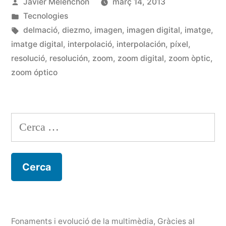
Publicat
Javier Melenchón
març 14, 2013
Zoom
per
Publicat
Tecnologies
digital»
en
Etiquetes:
delmació
,
diezmo
,
imagen
,
imagen digital
,
imatge
,
imatge digital
,
interpolació
,
interpolación
,
píxel
,
resolució
,
resolución
,
zoom
,
zoom digital
,
zoom òptic
,
zoom óptico
Cerca:
Fonaments i evolució de la multimèdia
,
Gràcies al