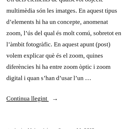
multimèdia són les imatges. En aquest tipus
d’elements hi ha un concepte, anomenat
zoom, l’ús del qual és molt comú, sobretot en
l’àmbit fotogràfic. En aquest apunt (post)
volem explicar què és el zoom, quines
diferències hi ha entre zoom òptic i zoom
digital i quan s’han d’usar l’un …
«Zoom
Continua llegint
òptic
i