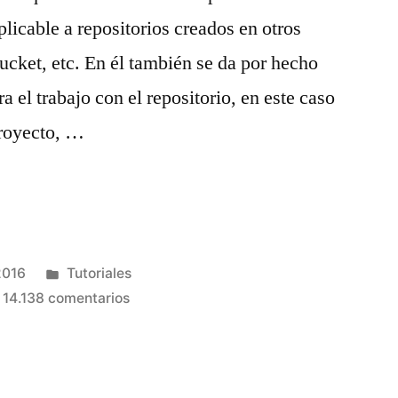
plicable a repositorios creados en otros
cket, etc. En él también se da por hecho
a el trabajo con el repositorio, en este caso
proyecto, …
Publicado
2016
Tutoriales
en
en
14.138 comentarios
Uso
de
repositorios
Git