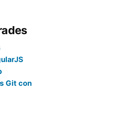
rades
s
ularJS
p
s Git con