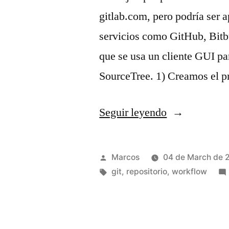
gitlab.com, pero podría ser a
servicios como GitHub, Bitbu
que se usa un cliente GUI par
SourceTree. 1) Creamos el 
«Uso
Seguir leyendo
de
repositorios
Publicado
Marcos
04 de March de 
Git
por
Etiquetas:
git
,
repositorio
,
workflow
con
SourceTree»