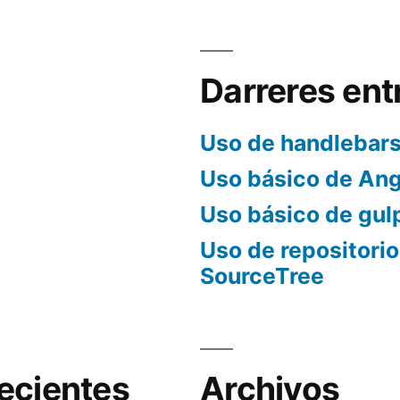
con
SourceTree
Darreres ent
Uso de handlebar
Uso básico de Ang
Uso básico de gul
Uso de repositorio
SourceTree
ecientes
Archivos