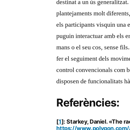
destinat a un ús generalitzat
plantejaments molt diferents,
els participants visquin una 
puguin interactuar amb els en
mans o el seu cos, sense fils
fer el seguiment dels movim
control convencionals com bo
disposen de funcionalitats h
Referències:
[
1
]: Starkey, Daniel. «The r
https://www.polygon.com/a