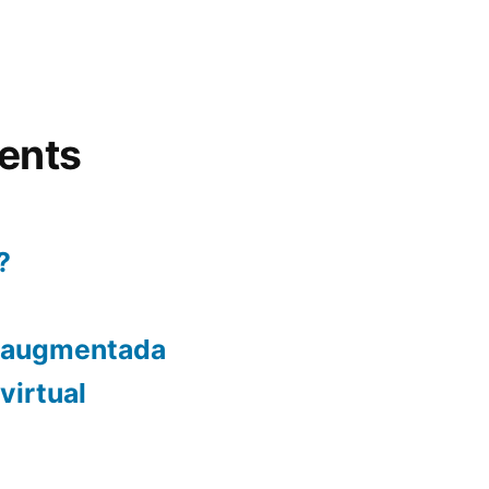
ents
?
t augmentada
virtual