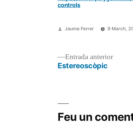
controls
Publicat
Jaume Ferrer
9 March, 2
per
Entrad
Entrada anterior
anterio
Estereoscòpic
Navegació
d'entrades
Feu un coment