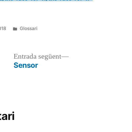
Publicat
018
Glossari
en
a
Entrada
Entrada següent
r:
següent:
Sensor
ari