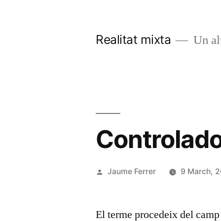
Vés
al
Realitat mixta
Un al
contingut
Controlado
Publicat
Jaume Ferrer
9 March, 
per
El terme procedeix del camp 