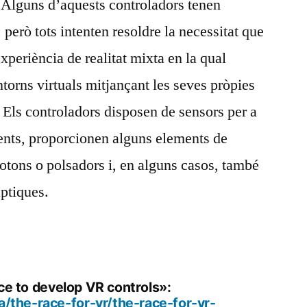
. Alguns d’aquests controladors tenen
 però tots intenten resoldre la necessitat que
experiència de realitat mixta en la qual
torns virtuals mitjançant les seves pròpies
. Els controladors disposen de sensors per a
ents, proporcionen alguns elements de
tons o polsadors i, en alguns casos, també
àptiques.
ace to develop VR controls»:
/the-race-for-vr/the-race-for-vr-