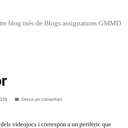
tre blog més de Blogs assignatures GMMD
r
a
2018
Deixa un comentari
Controlador
dels videojocs i correspon a un perifèric que