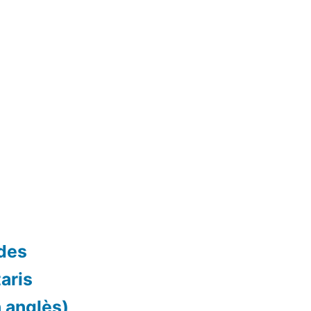
ades
aris
 anglès)