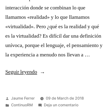
interacción donde se combinan lo que
llamamos «realidad» y lo que llamamos
«virtualidad». Pero ¿qué es la realidad y qué
es la virtualidad? Es difícil dar una definición
unívoca, porque el lenguaje, el pensamiento y
la experiencia a menudo nos llevan a …
«Realidad
Seguir leyendo
y
virtualidad»
Publicado
Jaume Ferrer
09 de March de 2018
por
Publicado
en
ContinuoRM
Deja un comentario