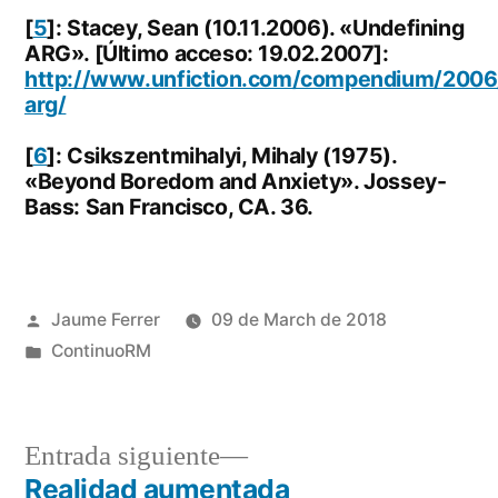
[
5
]: Stacey, Sean (10.11.2006). «Undefining
ARG». [Último acceso: 19.02.2007]:
http://www.unfiction.com/compendium/2006/
arg/
[
6
]: Csikszentmihalyi, Mihaly (1975).
«Beyond Boredom and Anxiety». Jossey-
Bass: San Francisco, CA. 36.
Publicado
Jaume Ferrer
09 de March de 2018
por
Publicado
ContinuoRM
en
Entrada
Entrada siguiente
siguiente:
Realidad aumentada