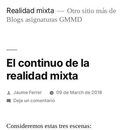
Saltar
Realidad mixta
Otro sitio más de
al
Blogs asignaturas GMMD
contenido
El continuo de la
realidad mixta
Publicado
Jaume Ferrer
09 de March de 2018
por
en
Deja un comentario
El
continuo
Consideremos estas tres escenas:
de