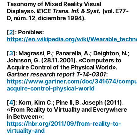
Taxonomy of Mixed Reality Visual
Displays».
IEICE Trans. Inf. & Syst.
(vol. E77-
D, núm. 12, diciembre 1994).
[
2
]: Ponibles:
https://en.wikipedia.org/wiki/Wearable_techn
[
3
]: Magrassi, P.; Panarella, A.; Deighton, N.;
Johnson, G. (28.11.2001). «Computers to
Acquire Control of the Physical World».
Gartner research report T-14-0301
:
https://www.gartner.com/doc/341674/compu
acquire-control-physical-world
[
4
]: Korn, Kim C.; Pine II, B. Joseph (2011).
«From Reality to Virtuality and Everywhere
in Between»:
https://hbr.org/2011/09/from-reality-to-
virtuality-and