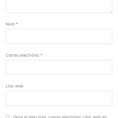
Nom
*
Correu electrònic
*
Lloc web
Desa el meu nom, correu electrònic i lloc web en