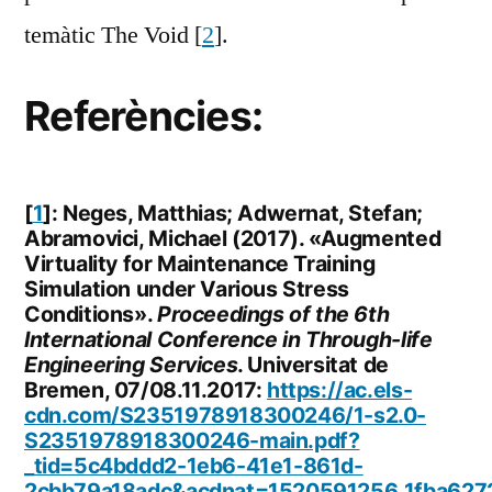
temàtic The Void [
2
].
Referències:
[
1
]: Neges, Matthias; Adwernat, Stefan;
Abramovici, Michael (2017). «Augmented
Virtuality for Maintenance Training
Simulation under Various Stress
Conditions».
Proceedings of the 6th
International Conference in Through-life
Engineering Services
. Universitat de
Bremen, 07/08.11.2017:
https://ac.els-
cdn.com/S2351978918300246/1-s2.0-
S2351978918300246-main.pdf?
_tid=5c4bddd2-1eb6-41e1-861d-
2cbb79a18adc&acdnat=1520591256_1fba62