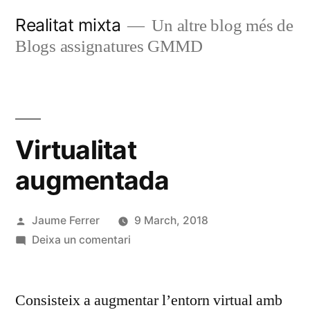
Vés
Realitat mixta
Un altre blog més de
al
Blogs assignatures GMMD
contingut
Virtualitat
augmentada
Publicat
Jaume Ferrer
9 March, 2018
per
a
Deixa un comentari
Virtualitat
augmentada
Consisteix a augmentar l’entorn virtual amb