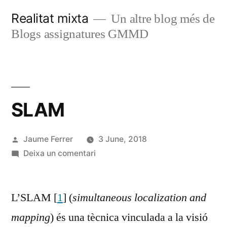
Vés
Realitat mixta
Un altre blog més de
al
Blogs assignatures GMMD
contingut
SLAM
Publicat
Jaume Ferrer
3 June, 2018
per
a
Deixa un comentari
SLAM
L’SLAM [
1
] (
simultaneous localization and
mapping
) és una tècnica vinculada a la visió