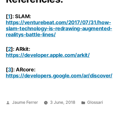
[
1
]: SLAM:
https://venturebeat.com/2017/07/31/how-
slam-technology-is-redrawing-augmented-
realitys-battle-lines/
[
2
]: ARkit:
https://developer.apple.com/arkit/
[
3
]: ARcore:
https://developers.google.com/ar/discover/
Publicat
Publicat
Jaume Ferrer
3 June, 2018
Glossari
per
en