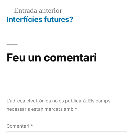
Entrada
Entrada anterior
anterior:
Interfícies futures?
Navegació
d'entrades
Feu un comentari
L'adreça electrònica no es publicarà.
Els camps
necessaris estan marcats amb
*
Comentari
*