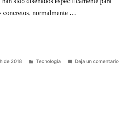
e han sido diseñados específicamente para
uy concretos, normalmente …
es
Publicado
en
h de 2018
Tecnología
Deja un comentario
en
Control
para
realidad
mixta