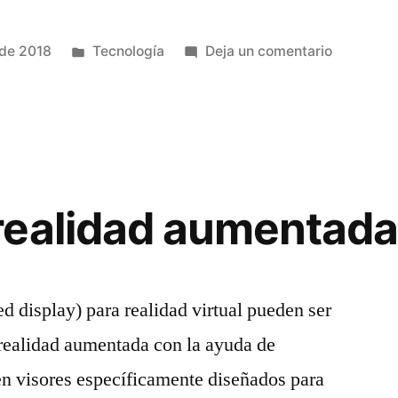
Publicado
en
 de 2018
Tecnología
Deja un comentario
en
Software
realidad aumentada
isplay) para realidad virtual pueden ser
 realidad aumentada con la ayuda de
en visores específicamente diseñados para