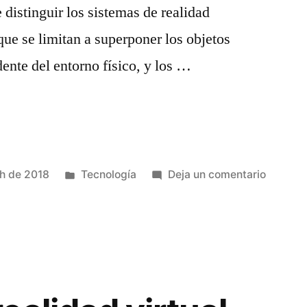
distinguir los sistemas de realidad
ue se limitan a superponer los objetos
ente del entorno físico, y los …
Publicado
en
h de 2018
Tecnología
Deja un comentario
en
HMD
para
realidad
aument