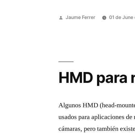
Publicado
Jaume Ferrer
01 de June
por
HMD para 
Algunos HMD (head-mounted d
usados para aplicaciones de
cámaras, pero también exist