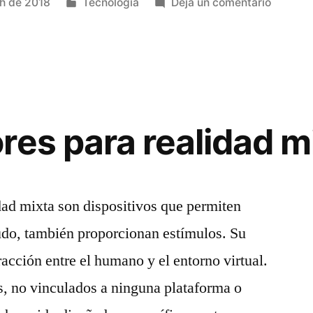
Publicado
en
h de 2018
Tecnología
Deja un comentario
en
HMD
para
realidad
virtual
res para realidad m
dad mixta son dispositivos que permiten
udo, también proporcionan estímulos. Su
eracción entre el humano y el entorno virtual.
, no vinculados a ninguna plataforma o