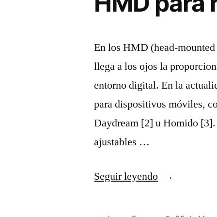
HMD para r
En los HMD (head-mounted dis
llega a los ojos la proporcio
entorno digital. En la actua
para dispositivos móviles,
Daydream [2] u Homido [3]. 
ajustables …
«HMD
Seguir leyendo
para
realidad