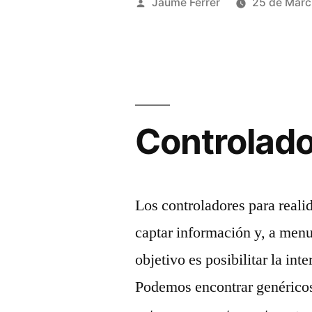
Publicado
Jaume Ferrer
25 de Marc
virtual»
por
Controlado
Los controladores para reali
captar información y, a men
objetivo es posibilitar la int
Podemos encontrar genéricos