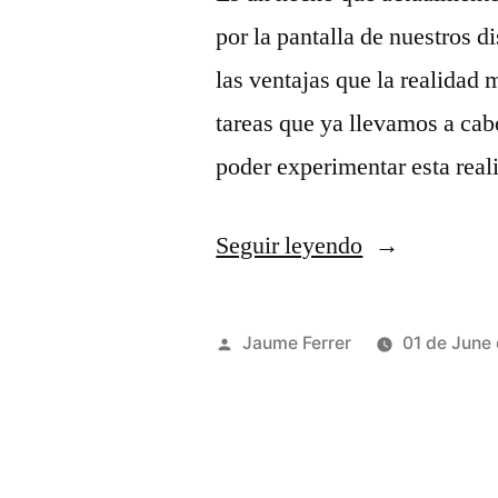
por la pantalla de nuestros d
las ventajas que la realidad
tareas que ya llevamos a cabo
poder experimentar esta rea
«¿Interfaces
Seguir leyendo
futuras?»
Publicado
Jaume Ferrer
01 de June
por