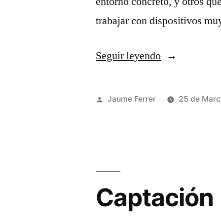
entorno concreto, y otros qu
trabajar con dispositivos m
«Controlador
Seguir leyendo
para
realidad
Publicado
Jaume Ferrer
25 de Marc
mixta»
por
Captación