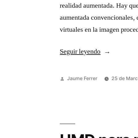
realidad aumentada. Hay que 
aumentada convencionales, q
virtuales en la imagen proced
«HMD
Seguir leyendo
para
realidad
Publicado
Jaume Ferrer
25 de Marc
aumentada»
por