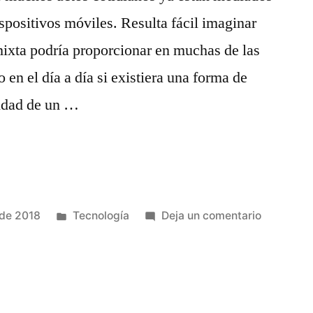
ispositivos móviles. Resulta fácil imaginar
 mixta podría proporcionar en muchas de las
 en el día a día si existiera una forma de
lidad de un …
Publicado
en
 de 2018
Tecnología
Deja un comentario
en
¿Interfac
futuras?