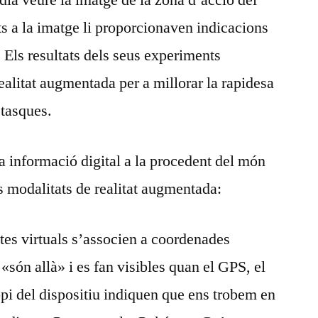
ia veure la imatge de la zona d’acció del
ts a la imatge li proporcionaven indicacions
. Els resultats dels seus experiments
realitat augmentada per a millorar la rapidesa
 tasques.
 informació digital a la procedent del món
s modalitats de realitat augmentada:
tes virtuals s’associen a coordenades
«són allà» i es fan visibles quan el GPS, el
pi del dispositiu indiquen que ens trobem en