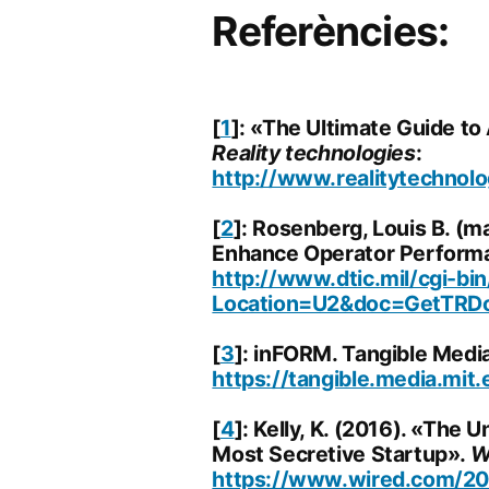
Referències:
[
1
]: «The Ultimate Guide t
Reality technologies
:
http://www.realitytechnol
[
2
]: Rosenberg, Louis B. (m
Enhance Operator Performa
http://www.dtic.mil/cgi-b
Location=U2&doc=GetTR
[
3
]: inFORM. Tangible Medi
https://tangible.media.mit.
[
4
]: Kelly, K. (2016). «The 
Most Secretive Startup».
W
https://www.wired.com/20