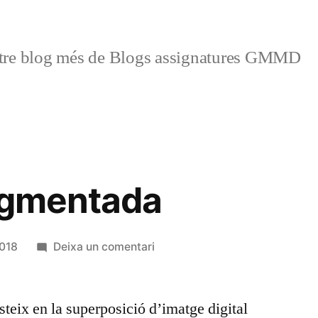
tre blog més de Blogs assignatures GMMD
ugmentada
a
2018
Deixa un comentari
Realitat
augmentada
teix en la superposició d’imatge digital