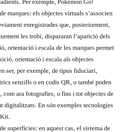
ió adients. Per exemple, Pokémon Go!
e marques: els objectes virtuals s’associen
èviament enregistrades que, posteriorment,
xement les trobi, dispararan l’aparició dels
ció, orientació i escala de les marques permet
ició, orientació i escala als objectes
n ser, per exemple, de tipus fiduciari,
rics senzills o en codis QR, o també poden
com ara fotografies, o fins i tot objectes de
 digitalitzats. En són exemples tecnologies
Kit.
e superfícies: en aquest cas, el sistema de