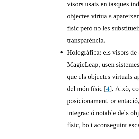
visors usats en tasques in
objectes virtuals apareix
físic però no les substitu
transparència.
Hologràfica: els visors de
MagicLeap, usen sistemes 
que els objectes virtuals 
del món físic [
4
]. Això, c
posicionament, orientació, 
integració notable dels ob
físic, bo i aconseguint es