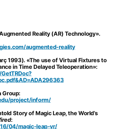
o Augmented Reality (AR) Technology».
ogies.com/augmented-reality
arç 1993). «The use of Virtual Fixtures to
nce in Time Delayed Teleoperation»:
in/GetTRDoc?
Doc.pdf&AD=ADA296363
a Group:
edu/project/inform/
Untold Story of Magic Leap, the World’s
ired
:
16/04/magic-leap-vr/