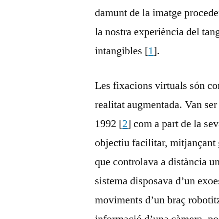
damunt de la imatge proceden
la nostra experiència del tan
intangibles [
1
].
Les fixacions virtuals són c
realitat augmentada. Van se
1992 [
2
] com a part de la se
objectiu facilitar, mitjançant
que controlava a distància u
sistema disposava d’un exoes
moviments d’un braç robotitza