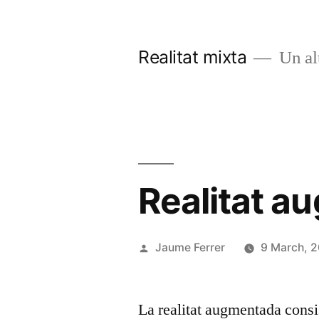
Vés
al
Realitat mixta
Un al
contingut
Realitat a
Publicat
Jaume Ferrer
9 March, 
per
La realitat augmentada consis