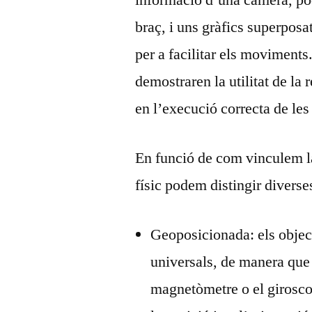
informació d’una càmera, pod
braç, i uns gràfics superposa
per a facilitar els moviments
demostraren la utilitat de la 
en l’execució correcta de les
En funció de com vinculem la
físic podem distingir diverse
Geoposicionada: els objec
universals, de manera que 
magnetòmetre o el girosco