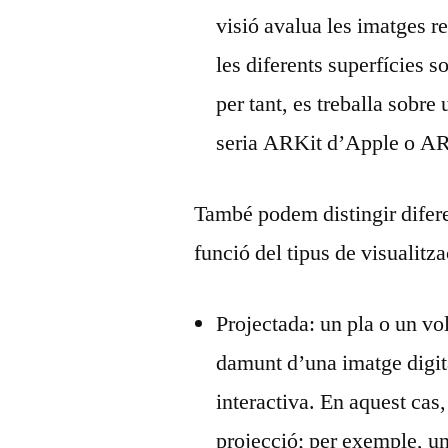
visió avalua les imatges r
les diferents superfícies s
per tant, es treballa sobr
seria ARKit d’Apple o A
També podem distingir difere
funció del tipus de visualitza
Projectada: un pla o un vo
damunt d’una imatge digit
interactiva. En aquest cas,
projecció; per exemple, u