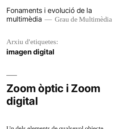
Vés
Fonaments i evolució de la
al
multimèdia
Grau de Multimèdia
contingut
Arxiu d'etiquetes:
imagen digital
Zoom òptic i Zoom
digital
Un dels elements de qualsevol objecte