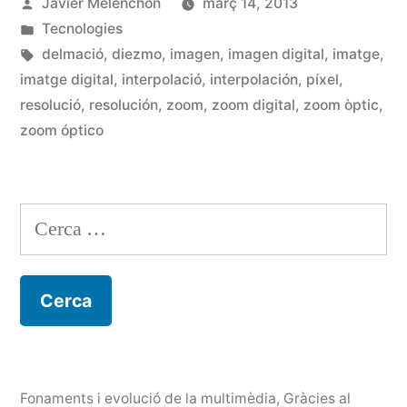
Publicat
Javier Melenchón
març 14, 2013
Zoom
per
Publicat
Tecnologies
digital»
en
Etiquetes:
delmació
,
diezmo
,
imagen
,
imagen digital
,
imatge
,
imatge digital
,
interpolació
,
interpolación
,
píxel
,
resolució
,
resolución
,
zoom
,
zoom digital
,
zoom òptic
,
zoom óptico
Cerca:
Fonaments i evolució de la multimèdia
,
Gràcies al