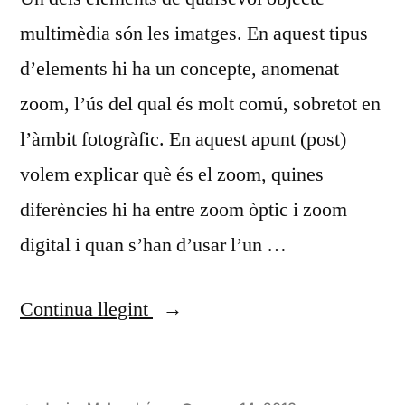
multimèdia són les imatges. En aquest tipus
d’elements hi ha un concepte, anomenat
zoom, l’ús del qual és molt comú, sobretot en
l’àmbit fotogràfic. En aquest apunt (post)
volem explicar què és el zoom, quines
diferències hi ha entre zoom òptic i zoom
digital i quan s’han d’usar l’un …
«Zoom
Continua llegint
òptic
i