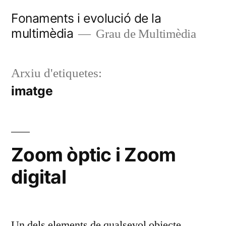
Vés
Fonaments i evolució de la
al
multimèdia
Grau de Multimèdia
contingut
Arxiu d'etiquetes:
imatge
Zoom òptic i Zoom
digital
Un dels elements de qualsevol objecte