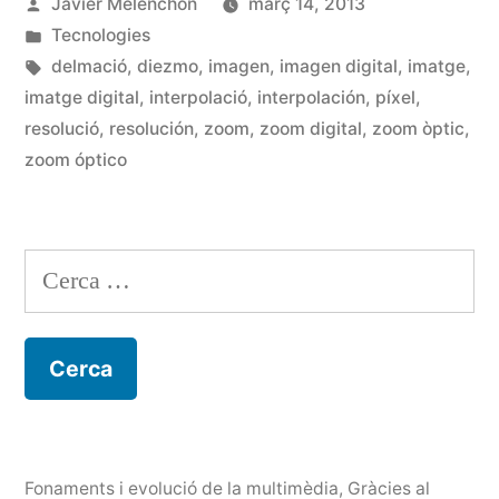
Publicat
Javier Melenchón
març 14, 2013
Zoom
per
Publicat
Tecnologies
digital»
en
Etiquetes:
delmació
,
diezmo
,
imagen
,
imagen digital
,
imatge
,
imatge digital
,
interpolació
,
interpolación
,
píxel
,
resolució
,
resolución
,
zoom
,
zoom digital
,
zoom òptic
,
zoom óptico
Cerca:
Fonaments i evolució de la multimèdia
,
Gràcies al