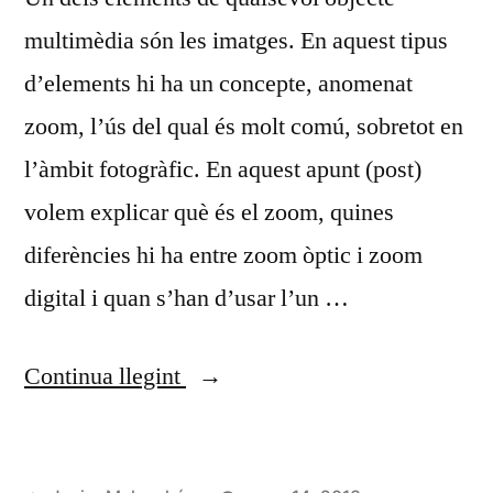
multimèdia són les imatges. En aquest tipus
d’elements hi ha un concepte, anomenat
zoom, l’ús del qual és molt comú, sobretot en
l’àmbit fotogràfic. En aquest apunt (post)
volem explicar què és el zoom, quines
diferències hi ha entre zoom òptic i zoom
digital i quan s’han d’usar l’un …
«Zoom
Continua llegint
òptic
i