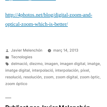
http://4photos.net/blog/digital-zoom-and-
optical-zoom-which-is-better/
Publicat
Javier Melenchón
març 14, 2013
per
Publicat
Tecnologies
en
Etiquetes:
delmació
,
diezmo
,
imagen
,
imagen digital
,
imatge
,
imatge digital
,
interpolació
,
interpolación
,
píxel
,
resolució
,
resolución
,
zoom
,
zoom digital
,
zoom òptic
,
zoom óptico