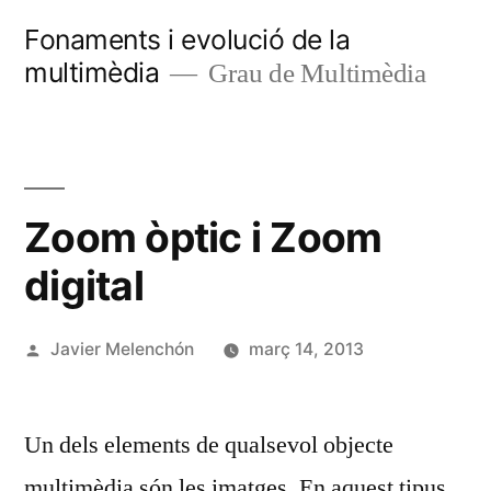
Vés
Fonaments i evolució de la
al
multimèdia
Grau de Multimèdia
contingut
Zoom òptic i Zoom
digital
Publicat
Javier Melenchón
març 14, 2013
per
Un dels elements de qualsevol objecte
multimèdia són les imatges. En aquest tipus