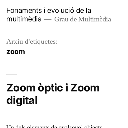
Vés
Fonaments i evolució de la
al
multimèdia
Grau de Multimèdia
contingut
Arxiu d'etiquetes:
zoom
Zoom òptic i Zoom
digital
Un dels elements de qualsevol objecte