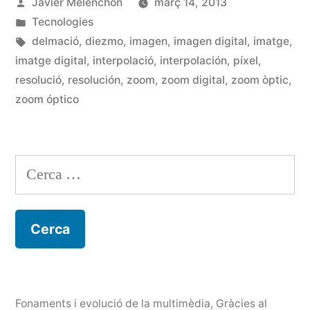
Publicat
Javier Melenchón
març 14, 2013
Zoom
per
Publicat
Tecnologies
digital»
en
Etiquetes:
delmació
,
diezmo
,
imagen
,
imagen digital
,
imatge
,
imatge digital
,
interpolació
,
interpolación
,
píxel
,
resolució
,
resolución
,
zoom
,
zoom digital
,
zoom òptic
,
zoom óptico
Cerca:
Fonaments i evolució de la multimèdia
,
Gràcies al