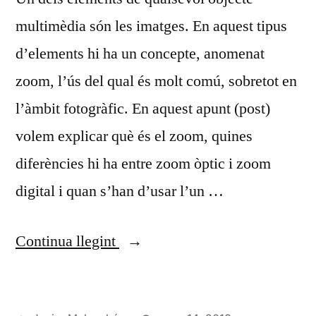
multimèdia són les imatges. En aquest tipus
d’elements hi ha un concepte, anomenat
zoom, l’ús del qual és molt comú, sobretot en
l’àmbit fotogràfic. En aquest apunt (post)
volem explicar què és el zoom, quines
diferències hi ha entre zoom òptic i zoom
digital i quan s’han d’usar l’un …
«Zoom
Continua llegint
òptic
i