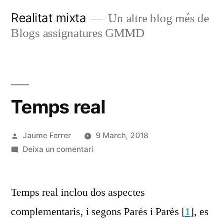
Vés
Realitat mixta
Un altre blog més de
al
Blogs assignatures GMMD
contingut
Temps real
Publicat
Jaume Ferrer
9 March, 2018
per
a
Deixa un comentari
Temps
real
Temps real inclou dos aspectes
complementaris, i segons Parés i Parés [
1
], es