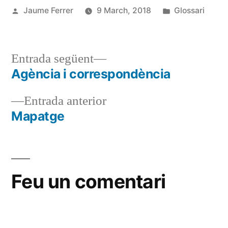
Publicat
Publicat
Jaume Ferrer
9 March, 2018
Glossari
per
en
Entrada
Entrada següent
següent:
Agència i correspondència
Navegació
Entrada
Entrada anterior
d'entrades
anterior:
Mapatge
Feu un comentari